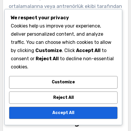
ortalamalarına veya antrenörlük ekibi tarafından
belirlenen özel hedeflere dayanabilir. Örneğin, bir
We respect your privacy
oyuncu, 40 metrede sprint süresini 5-6 saniye
Cookies help us improve your experience,
hedef aralığına iyileştirmeyi hedefleyebilir.
deliver personalized content, and analyze
traffic. You can choose which cookies to allow
Bu ölçütlerin düzenli olarak gözden geçirilmesi
by clicking
Customize
. Click
Accept All
to
consent or
Reject All
to decline non-essential
ve ayarlanması, onların geçerliliğini ve zorluğunu
cookies.
korumasını sağlar. Antrenörler, oyuncuları bu
süreçte dahil ederek, performans hedeflerine
Customize
sahip olmalarını teşvik edebilir; bu da
motivasyonu ve sorumluluğu artırabilir.
Reject All
Veri toplamanın antrenman
Accept All
seanslarına entegre edilmesi