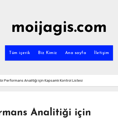
moijagis.com
Tüm içerik
Biz Kimiz
Ana sayfa
İletişim
gbi Performans Analitiği için Kapsamlı Kontrol Listesi
rmans Analitiği için