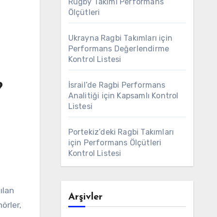
Rugby Takımı Performans
Ölçütleri
Ukrayna Ragbi Takımları için
Performans Değerlendirme
Kontrol Listesi
İsrail’de Ragbi Performans
?
Analitiği için Kapsamlı Kontrol
Listesi
Portekiz’deki Ragbi Takımları
için Performans Ölçütleri
Kontrol Listesi
ılan
Arşivler
örler,