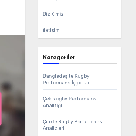
Biz Kimiz
İletişim
Kategoriler
Bangladeş'te Rugby
Performans İçgörüleri
Çek Rugby Performans
Analitiği
Çin'de Rugby Performans
Analizleri