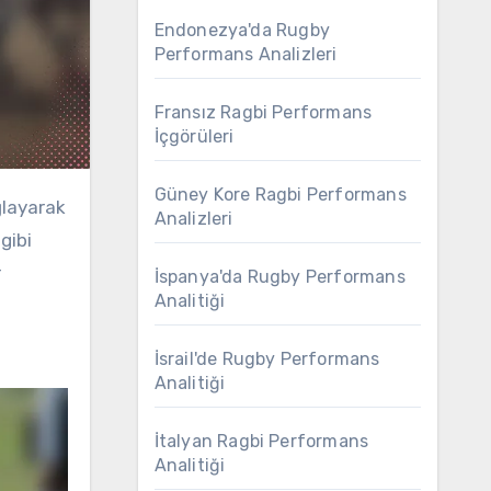
Endonezya'da Rugby
Performans Analizleri
Fransız Ragbi Performans
İçgörüleri
Güney Kore Ragbi Performans
Analizleri
gibi
r
İspanya'da Rugby Performans
Analitiği
İsrail'de Rugby Performans
Analitiği
İtalyan Ragbi Performans
Analitiği