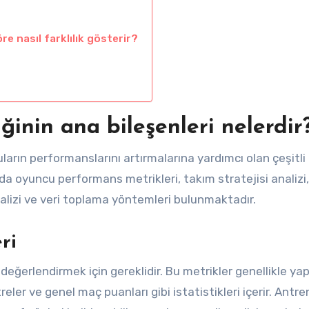
e nasıl farklılık gösterir?
inin ana bileşenleri nelerdir
ların performanslarını artırmalarına yardımcı olan çeşitli
da oyuncu performans metrikleri, takım stratejisi analizi,
lizi ve veri toplama yöntemleri bulunmaktadır.
ri
değerlendirmek için gereklidir. Bu metrikler genellikle yap
r ve genel maç puanları gibi istatistikleri içerir. Antren