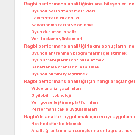
Ragbi performans analitiğinin ana bileşenleri ne
Oyuncu performans metrikleri
Takım stratejisi analizi
Sakatlanma takibi ve önleme
Oyun durumsal analizi
Veri toplama yöntemleri
Ragbi performans analitiği takım sonuçlarını nasıl
Oyuncu antrenman programlarını geliştirmek
Oyun stratejilerini optimize etmek
Sakatlanma oranlarını azaltmak
Oyuncu alımını iyileştirmek
Ragbi performans analitiği için hangi araçlar ger
Video analizi yazılımları
Giyilebilir teknoloji
Veri görselleştirme platformları
Performans takip uygulamaları
Ragbi’de analitik uygulamak için en iyi uygulama
Net hedefler belirlemek
Analitiği antrenman süreçlerine entegre etmek